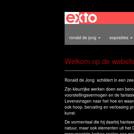
ronald de jong
exposities
Welkom op de websit
Ronald de Jong schildert in een zeer p
Zijn kleurrijke werken doen een ber
voorstellingsvermogen en de fantasie
Levensvragen naar het hoe en waaro
ook hoop, berusting en verlossing pro
kunst.
De vormentaal die hij daarbij hanteer
natuur, maar ook elementen uit het Ch
monumentale kerken spelen een grot