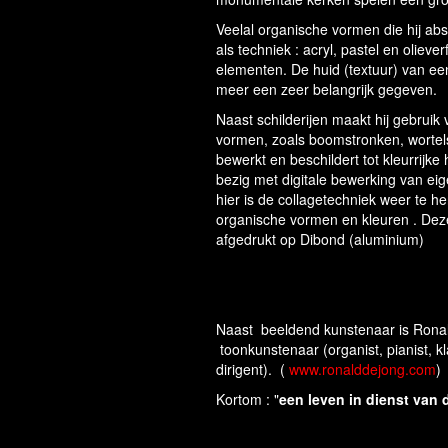
Veelal organische vormen die hij abst
als techniek : acryl, pastel en olieve
elementen. De huid (textuur) van een
meer een zeer belangrijk gegeven.
Naast schilderijen maakt hij gebruik 
vormen, zoals boomstronken, wortel
bewerkt en beschildert tot kleurrijke
bezig met digitale bewerking van ei
hier is de collagetechniek weer te he
organische vormen en kleuren . Dez
afgedrukt op Dibond (aluminium)
Naast beeldend kunstenaar is Ronal
Blessed Ruines
toonkunstenaar (organist, pianist, k
dirigent). (
www.ronalddejong.com
)
Kortom : "
een leven in dienst van 