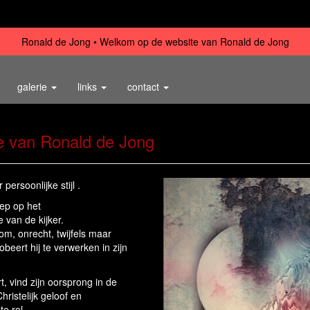
Ronald de Jong
Welkom op de website van Ronald de Jong
galerie
links
contact
e van Ronald de Jong
ersoonlijke stijl .
oep op het
 van de kijker.
m, onrecht, twijfels maar
beert hij te verwerken in zijn
t, vind zijn oorsprong in de
ristelijk geloof en
e rol.