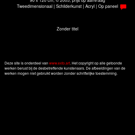
90 x 120 cm, © 2005, prijs op aanvraag
Tweedimensionaal | Schilderkunst | Acryl | Op paneel
Zonder titel
Deze site is onderdeel van
www.exto.art
. Het copyright op alle getoonde
werken berust bij de desbetreffende kunstenaars. De afbeeldingen van de
werken mogen niet gebruikt worden zonder schriftelijke toestemming.